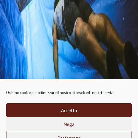
Usiamo cookie per ottimizzare il nostro sito web ed i nostri servizi.
Accetta
CIRFOOD RETAIL SRL, Via A.B. Nobel 19,
Nega
Reggio Emilia, 42124 (RE),
p.iva 02814690356, REA RE-315911
Privacy Policy
Cookie-Policy
Preferenze