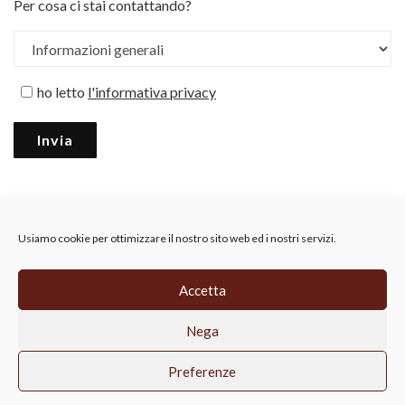
Per cosa ci stai contattando?
ho letto
l'informativa privacy
Usiamo cookie per ottimizzare il nostro sito web ed i nostri servizi.
Accetta
CIRFOOD RETAIL SRL, Via A.B. Nobel 19,
Nega
Reggio Emilia, 42124 (RE),
p.iva 02814690356, REA RE-315911
Privacy Policy
Cookie-Policy
Preferenze