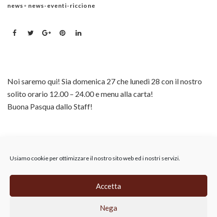
news
news-eventi-riccione
Noi saremo qui! Sia domenica 27 che lunedì 28 con il nostro
solito orario 12.00 – 24.00 e menu alla carta!
Buona Pasqua dallo Staff!
Usiamo cookie per ottimizzare il nostro sito web ed i nostri servizi.
Accetta
CIRFOOD RETAIL SRL, Via A.B. Nobel 19,
Nega
Reggio Emilia, 42124 (RE),
p.iva 02814690356, REA RE-315911
Privacy Policy