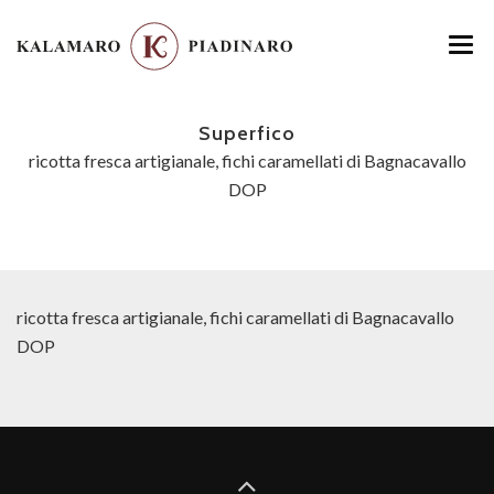
HOME
Superfico
MENU
ricotta fresca artigianale, fichi caramellati di Bagnacavallo
DOP
LOCATION
GALLERY
CONTATTI
ricotta fresca artigianale, fichi caramellati di Bagnacavallo
DOP