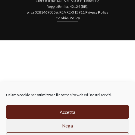
CIRFOOD RETAIL SRL, Via A.B. Nobel 19,
Reggio Emilia, 42124 (RE),
p.iva 02814690356, REA RE-315911
Privacy Policy
Cookie-Policy
Usiamo cookie per ottimizzare il nostro sito web ed i nostri servizi.
Accetta
Nega