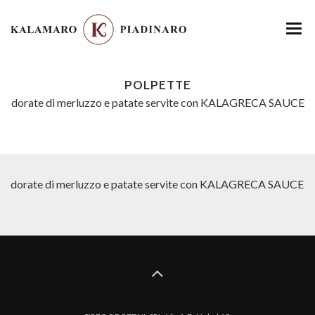
HOME
POLPETTE
MENU
dorate di merluzzo e patate servite con KALAGRECA SAUCE
LOCATION
GALLERY
dorate di merluzzo e patate servite con KALAGRECA SAUCE
CONTATTI