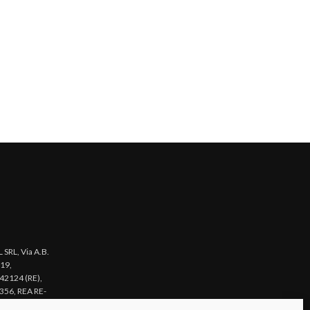
SRL, Via A.B.
 19,
 42124 (RE),
356, REA RE-
acy Policy