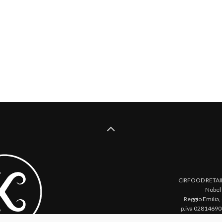
CIRFOOD RETAIL 
Nobel
Reggio Emilia,
p.iva 02814690
315911
Priv