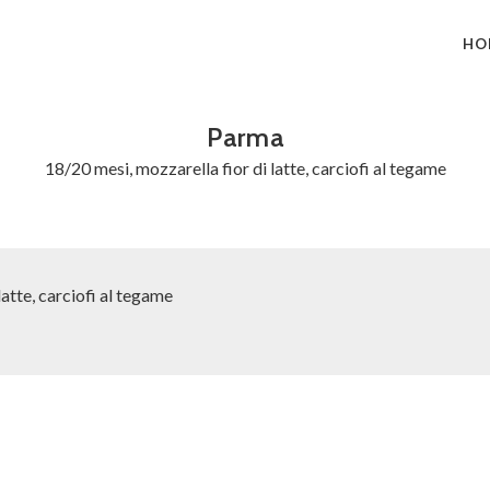
HO
Parma
18/20 mesi, mozzarella fior di latte, carciofi al tegame
latte, carciofi al tegame