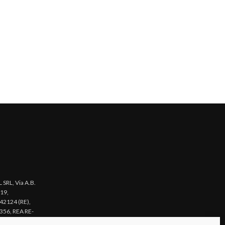
SRL, Via A.B.
 19,
 42124 (RE),
356, REA RE-
acy Policy