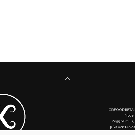
CIRFOOD RETAIL 
Nobel
Reggio Emilia,
p.iva 02814690
315911
Priv