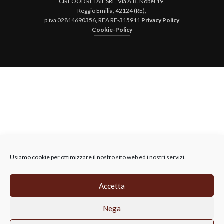
CIRFOOD RETAIL SRL, Via A.B. Nobel 19,
Reggio Emilia, 42124 (RE),
p.iva 02814690356, REA RE-315911
Privacy Policy
Cookie-Policy
Usiamo cookie per ottimizzare il nostro sito web ed i nostri servizi.
Accetta
Nega