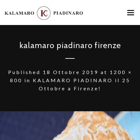
HOME
kalamaro piadinaro firenze
MENU
LOCATION
GALLERY
Published
18 Ottobre 2019
at
1200 ×
800
in
KALAMARO PIADINARO il 25
CONTATTI
Ottobre a Firenze!