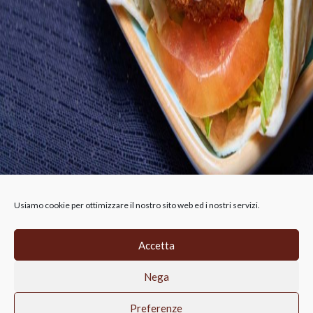
Usiamo cookie per ottimizzare il nostro sito web ed i nostri servizi.
Accetta
CIRFOOD RETAIL SRL, Via A.B. Nobel 19,
Nega
Reggio Emilia, 42124 (RE),
p.iva 02814690356, REA RE-315911
Privacy Policy
Cookie-Policy
Preferenze