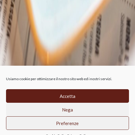
Usiamo cookie per ottimizzare il nostro sito web ed i nostri servizi.
Accetta
CIRFOOD RETAIL SRL, Via A.B. Nobel 19,
Nega
Reggio Emilia, 42124 (RE),
p.iva 02814690356, REA RE-315911
Privacy Policy
Cookie-Policy
Preferenze