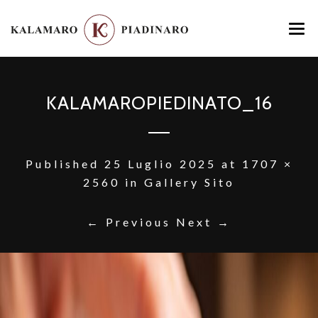
HOME
KALAMAROPIEDINATO_16
MENU
LOCATION
GALLERY
Published
25 Luglio 2025
at
1707 ×
2560
in
Gallery Sito
CONTATTI
← Previous
Next →