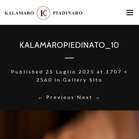
HOME
KALAMAROPIEDINATO_10
MENU
LOCATION
GALLERY
Published
25 Luglio 2025
at
1707 ×
2560
in
Gallery Sito
CONTATTI
← Previous
Next →