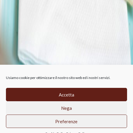
Usiamo cookie per ottimizzare il nostro sito web ed i nostri servizi.
Accetta
CIRFOOD RETAIL SRL, Via A.B. Nobel 19,
Nega
Reggio Emilia, 42124 (RE),
p.iva 02814690356, REA RE-315911
Privacy Policy
Cookie-Policy
Preferenze