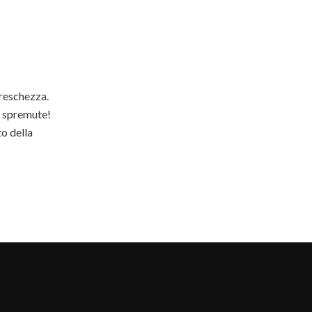
freschezza.
e spremute!
o della