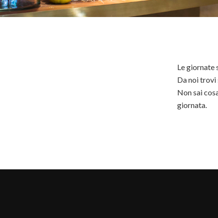
Le giornate s
Da noi trovi
Non sai cosa
giornata.